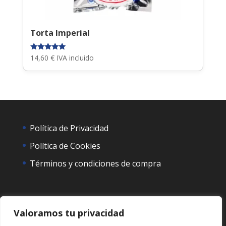
Torta Imperial
Valorado
14,60
€
IVA incluido
con
5.00
de 5
Política de Privacidad
Política de Cookies
Términos y condiciones de compra
Valoramos tu privacidad