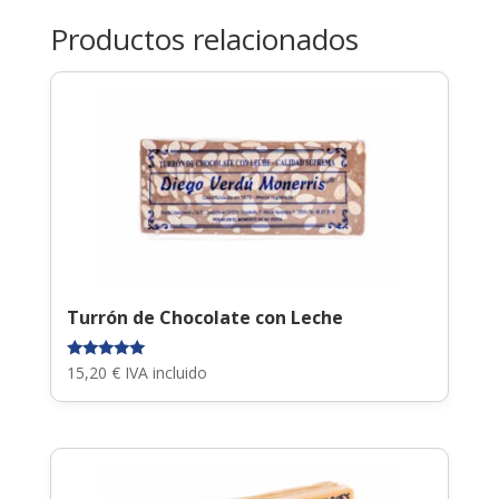
Productos relacionados
Turrón de Chocolate con Leche
Valorado
15,20
€
IVA incluido
con
5.00
de 5