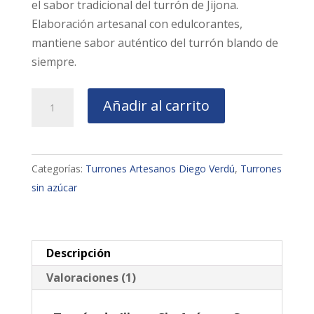
el sabor tradicional del turrón de Jijona.
Elaboración artesanal con edulcorantes,
mantiene sabor auténtico del turrón blando de
siempre.
Turrón
Añadir al carrito
de
Jijona
sin
Categorías:
Turrones Artesanos Diego Verdú
,
Turrones
azúcar
sin azúcar
cantidad
Descripción
Valoraciones (1)