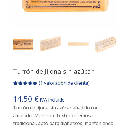
Turrón de Jijona sin azúcar
(
1
valoración de cliente)
Valorado
1
con
5.00
de
14,50
€
IVA incluido
5 en base
a
valoración
Turrón de Jijona sin azúcar añadido con
de un
cliente
almendra Marcona. Textura cremosa
tradicional, apto para diabéticos, manteniendo