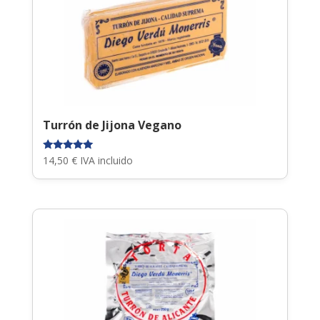
Turrón de Jijona Vegano
Valorado
14,50
€
IVA incluido
con
5.00
de 5