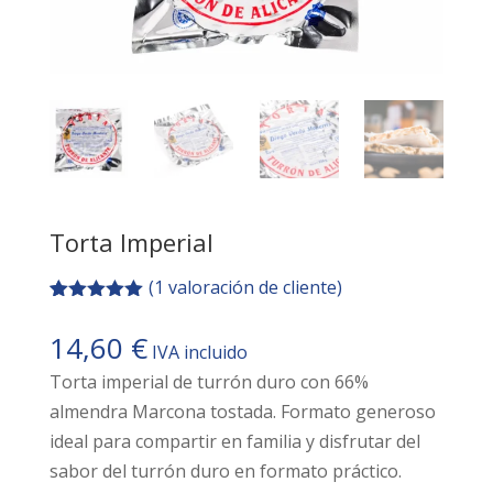
Torta Imperial
(
1
valoración de cliente)
Valorado
1
con
5.00
de
14,60
€
IVA incluido
5 en base
a
valoración
Torta imperial de turrón duro con 66%
de un
cliente
almendra Marcona tostada. Formato generoso
ideal para compartir en familia y disfrutar del
sabor del turrón duro en formato práctico.