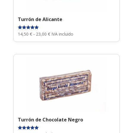
Turrón de Alicante
Rango
Valorado
14,50
€
-
23,00
€
IVA incluido
con
de
5.00
de 5
precios:
desde
14,50 €
hasta
23,00 €
Turrón de Chocolate Negro