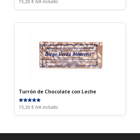
Valorado
15,20
€
IVA incluido
con
5.00
de 5
Turrón de Chocolate con Leche
Valorado
15,20
€
IVA incluido
con
5.00
de 5