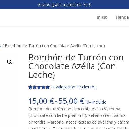
Inicio
Tienda
s
/ Bombón de Turrón con Chocolate Azélia (Con Leche)
Bombón de Turrón con
Chocolate Azélia (Con
Leche)
(
1
valoración de cliente)
Valorado
1
con
5.00
de
Rango
15,00
€
-
55,00
€
5 en base
IVA incluido
de
a
valoración
Bombón de turrón con chocolate Azélia Valrhona
de un
precios:
cliente
(chocolate con leche premium). Relleno cremoso de
desde
almendra Marcona, notas lácteas de avellana y cara
15,00 €
envolventes. Textura sedosa, sabor suave equilibrado