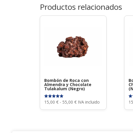
Productos relacionados
Bombón de Roca con
B
Almendra y Chocolate
C
Tulakalum (Negro)
(
Rango
15,00
€
-
55,00
€
IVA incluido
1
Valorado
Va
con
co
de
5.00
5.
de 5
de
precios:
desde
15,00 €