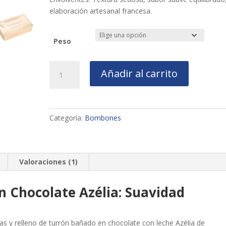
hasta
elaboración artesanal francesa.
55,00 €
Peso
Bombón
Añadir al carrito
de
Turrón
con
Chocolate
Categoría:
Bombones
Azélia
(Con
Leche)
cantidad
Valoraciones (1)
 Chocolate Azélia: Suavidad
s y relleno de turrón bañado en chocolate con leche Azélia de