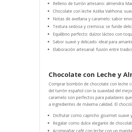
Relleno de turrón artesano: almendra Ma
Chocolate con leche Azélia Valrhona: su
Notas de avellana y caramelo: sabor env
Textura sedosa y cremosa: se funde deli
Equilibrio perfecto: dulzor lácteo con to
Sabor suave y delicado: ideal para amant
Elaboración artesanal: fusión entre tradi
Chocolate con Leche y A
Comprar bombón de chocolate con leche con 
del turrón español con la suavidad del mej
caramelo son perfectos para paladares que d
a ingredientes de máxima calidad. El chocol
Disfrutar como capricho gourmet suave y
Regalar como dulce elegante de chocola
Acompañar café con leche con un marida