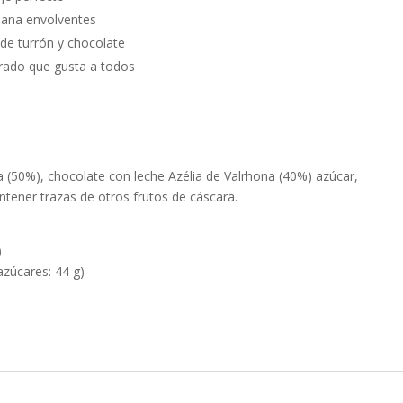
lana envolventes
de turrón y chocolate
brado que gusta a todos
(50%), chocolate con leche Azélia de Valrhona (40%) azúcar,
tener trazas de otros frutos de cáscara.
)
azúcares: 44 g)