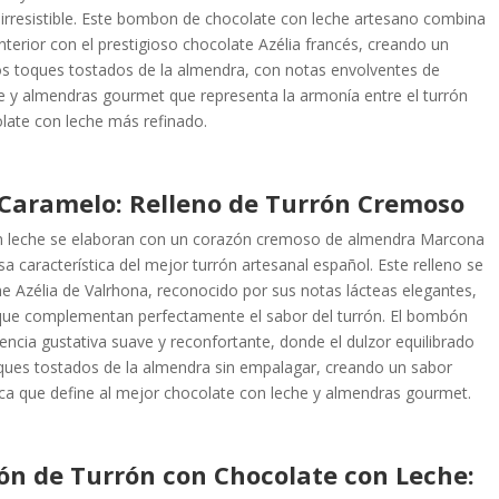
irresistible. Este bombon de chocolate con leche artesano combina
terior con el prestigioso chocolate Azélia francés, creando un
y los toques tostados de la almendra, con notas envolventes de
e y almendras gourmet que representa la armonía entre el turrón
colate con leche más refinado.
Caramelo: Relleno de Turrón Cremoso
n leche se elaboran con un corazón cremoso de almendra Marcona
a característica del mejor turrón artesanal español. Este relleno se
 Azélia de Valrhona, reconocido por sus notas lácteas elegantes,
que complementan perfectamente el sabor del turrón. El bombón
ncia gustativa suave y reconfortante, donde el dulzor equilibrado
toques tostados de la almendra sin empalagar, creando un sabor
ca que define al mejor chocolate con leche y almendras gourmet.
ón de Turrón con Chocolate con Leche: