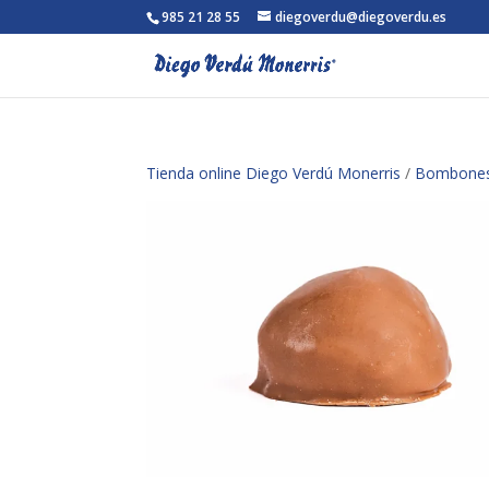
985 21 28 55
diegoverdu@diegoverdu.es
Tienda online Diego Verdú Monerris
/
Bombone