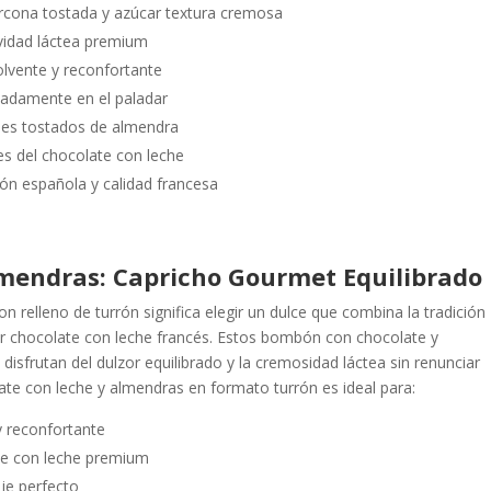
rcona tostada y azúcar textura cremosa
avidad láctea premium
olvente y reconfortante
cadamente en el paladar
ques tostados de almendra
es del chocolate con leche
ción española y calidad francesa
lmendras: Capricho Gourmet Equilibrado
relleno de turrón significa elegir un dulce que combina la tradición
or chocolate con leche francés. Estos bombón con chocolate y
isfrutan del dulzor equilibrado y la cremosidad láctea sin renunciar
ate con leche y almendras en formato turrón es ideal para:
 reconfortante
te con leche premium
je perfecto