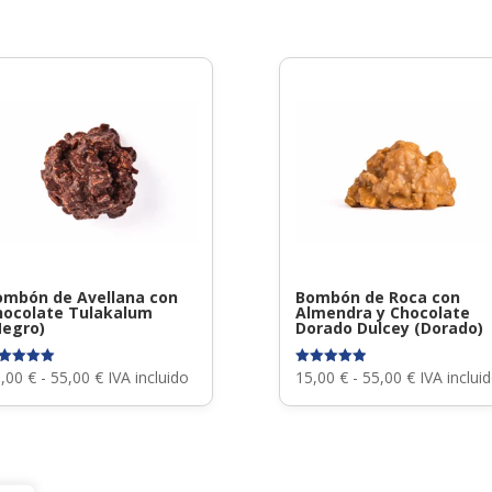
ombón de Avellana con
Bombón de Roca con
hocolate Tulakalum
Almendra y Chocolate
Negro)
Dorado Dulcey (Dorado)
Rango
Rango
5,00
€
-
55,00
€
IVA incluido
15,00
€
-
55,00
€
IVA inclui
lorado
Valorado
n
con
de
de
00
5.00
 5
de 5
precios:
precios:
desde
desde
15,00 €
15,00 €